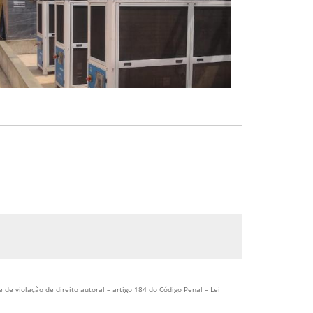
 de violação de direito autoral – artigo 184 do Código Penal –
Lei