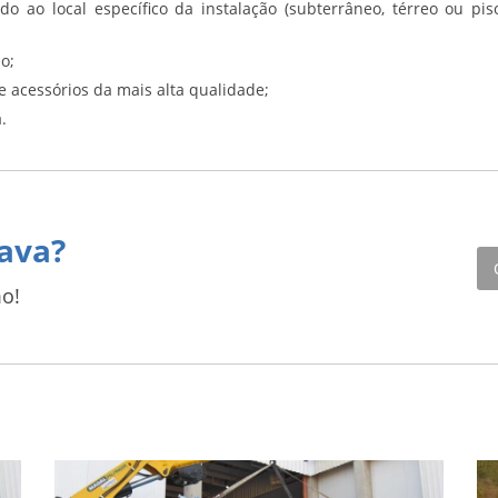
o ao local específico da instalação (subterrâneo, térreo ou pis
o;
e acessórios da mais alta qualidade;
.
ava?
o!